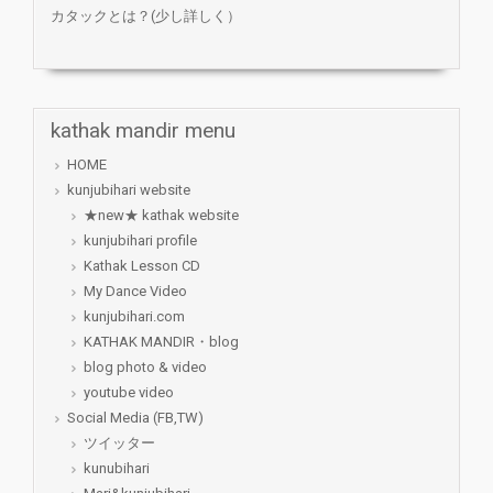
カタックとは？(少し詳しく）
kathak mandir menu
HOME
kunjubihari website
★new★ kathak website
kunjubihari profile
Kathak Lesson CD
My Dance Video
kunjubihari.com
KATHAK MANDIR・blog
blog photo & video
youtube video
Social Media (FB,TW)
ツイッター
kunubihari