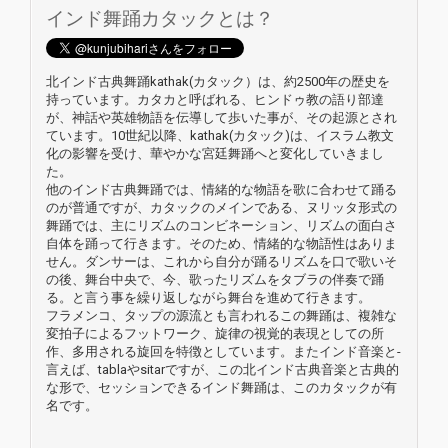
インド舞踊カタックとは？
北インド古典舞踊kathak(カタック）は、約2500年の歴史を
持っています。カ­タカと呼ばれる、ヒンドゥ教の語り部達
が、神話や英雄物語を伝導して歩いた事が、その­起源とされ
ています。10世紀以降、kathak(カタック)は、イスラム教文
化の影­響を受け、華やかな宮廷舞踊へと変化していきまし
た。
他のインド古典舞踊では、情緒的な物語を歌に合わせて踊る
のが普通ですが、カタックのメインである、ヌリッタ形式の
舞踊で­は、主にリズムのコンビネーション、リズムの面白さ
自体を踊って行きます。そのため、­情緒的な物語性はありま
せん。ダンサーは、これから自分が踊るリズムを口で歌いそ
の後­、舞台中央で、今、歌ったリズムをタブラの伴奏で踊
る。と言う事を繰り返しながら舞台­を進めて行きます。
フラメンコ、タップの源流とも言われるこの舞踊は、複雑な
変拍子によるフットワーク、­旋律の視覚的表現としての所
作、多用される旋回を特徴としています。またインド音楽と­
言えば、tablaやsitarですが、この北インド古典音楽と古典的
な形で、セッシ­ョンできるインド舞踊は、このカタックが有
名です。