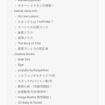
Mari&kunjubihari
ガネーシャスタジオ情報！
kathak class info
On Line Lesson
カタックとは？KATHAK？
スペシャル伝授コース
倉真クラス
焼津クラス
The story of Tulsi
惑星マントラの照応表
Creative Works
Web Site
flyer
youtube by Kunjubihari
ソルフェジオ＆チャクラCD
カタックのバジャン集CD
般若心経・CD販売開始！
念彼観音力CD発売中！
Durga Mantra 発売開始！
CD Baby & iTunes!