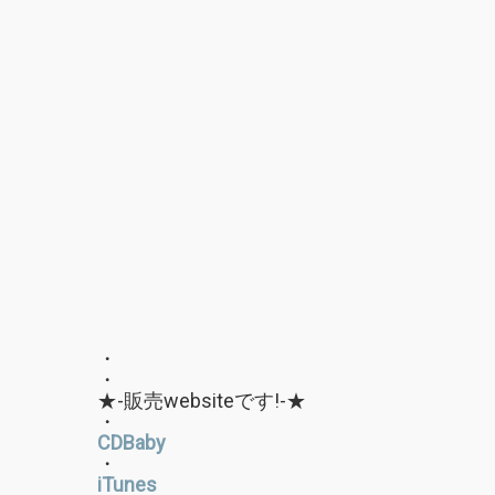
・
・
★-販売websiteです!-★
・
CDBaby
・
iTunes