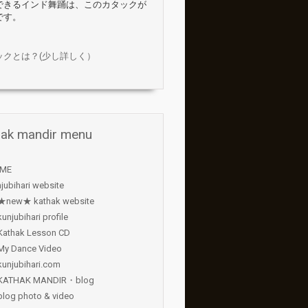
できるインド舞踊は、このカタックが
です。
ックとは？(少し詳しく）
hak mandir menu
ME
jubihari website
★new★ kathak website
kunjubihari profile
Kathak Lesson CD
My Dance Video
kunjubihari.com
KATHAK MANDIR・blog
blog photo & video