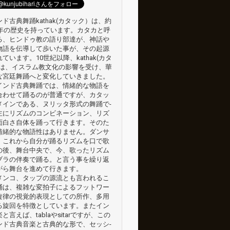
ド古典舞踊kathak(カタック）は、約
00年の歴史を持っています。カ­タカと呼
る、ヒンドゥ教の語り部達が、神話や
物語を伝導して歩いた事が、その­起源
ています。10世紀以降、kathak(カタ
)は、イスラム教文化の影­響を受け、華
な宮廷舞踊へと変化していきました。
インド古典舞踊では、情緒的な物語を
合わせて踊るのが普通ですが、カタッ
メインである、ヌリッタ形式の舞踊で­
主にリズムのコンビネーション、リズ
面白さ自体を踊って行きます。そのた
­情緒的な物語性はありません。ダンサ
、これから自分が踊るリズムを口で歌
の後­、舞台中央で、今、歌ったリズム
ブラの伴奏で踊る。と言う事を繰り返
がら舞台­を進めて行きます。
メンコ、タップの源流とも言われるこ
踊は、複雑な変拍子によるフットワー
­旋律の視覚的表現としての所作、多用
る旋回を特徴としています。またイン
と­言えば、tablaやsitarですが、この
ンド古典音楽と古典的な形で、セッシ­