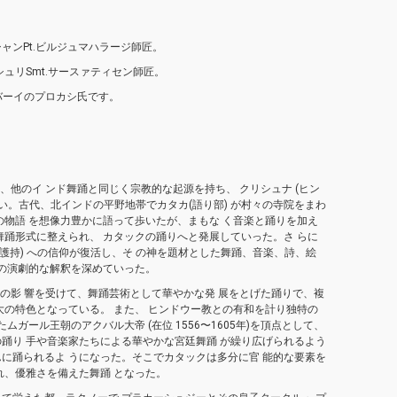
ャンPt.ビルジュマハラージ師匠。
ュリSmt.サースァティセン師匠。
バーイのプロカシ氏です。
、他のイ ンド舞踊と同じく宗教的な起源を持ち、 クリシュナ (ヒン
い。古代、北インドの平野地帯でカタカ(語り部) が村々の寺院をまわ
の物語 を想像力豊かに語って歩いたが、まもな く音楽と踊りを加え
舞踊形式に整えられ、 カタックの踊りへと発展していった。さ らに
(護持) への信仰が復活し、そ の神を題材とした舞踊、音楽、詩、絵
 の演劇的な解釈を深めていった。
ラム文化の影 響を受けて、舞踊芸術として華やかな発 展をとげた踊りで、複
大の特色となっている。 また、 ヒンドウー教との有和を計り独特の
ムガール王朝のアクバル大帝 (在位 1556〜1605年)を頂点として、
踊り 手や音楽家たちによる華やかな宮廷舞踊 が繰り広げられるよう
に踊られるよ うになった。そこでカタックは多分に官 能的な要素を
れ、優雅さを備えた舞踊 となった。