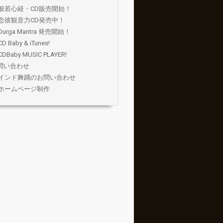
般若心経・CD販売開始！
念彼観音力CD発売中！
Durga Mantra 発売開始！
CD Baby & iTunes!
CDBaby MUSIC PLAYER!
問い合わせ
インド舞踊のお問い合わせ
ホームページ制作