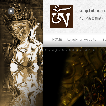
kunjubihari.
インド古典舞踊カタ
HOME
kunjubihari website
So