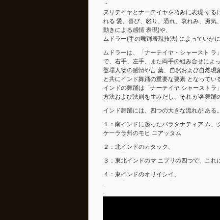
・
ヌリテイヤとナーテイヤを巧みに表現 するに
れる 愛、喜び、怒り、恐れ、哀れみ、勇気、
動きによる感情 表現)や、
ムドラー(手の舞踊表現技法) によっていか
ムドラーは、「ナーテイヤ・シャースト ラ
で、右手、左手、また両手の組み合せによっ
登場人物の感情や言 葉、自然および自然現
と共にインド舞踊の重要な要素 となってい
インドの舞踊は「ナーテイヤ シャーストラ
方法および法則を生みだし、それ が各舞踊
インド舞踊には、四つの大きな流れが ある
１：南インドに起ったバラタナティア ム、
ケーララ州のモヒ ニアッタム
２：北インドのカタック、
３：東北インドのマ ニプリの四つで、これ
４：東インドのオリイシイ、
.
.