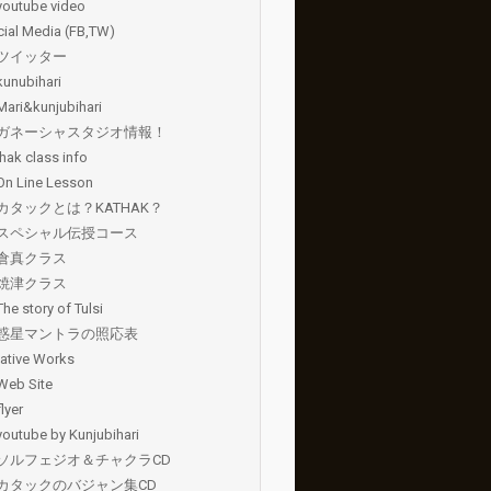
youtube video
ial Media (FB,TW)
ツイッター
kunubihari
Mari&kunjubihari
ガネーシャスタジオ情報！
hak class info
On Line Lesson
カタックとは？KATHAK？
スペシャル伝授コース
倉真クラス
焼津クラス
The story of Tulsi
惑星マントラの照応表
ative Works
Web Site
flyer
youtube by Kunjubihari
ソルフェジオ＆チャクラCD
カタックのバジャン集CD