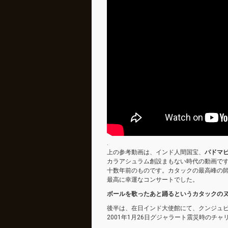
.
上の参考動画は、インド人間国宝、
パドマビ
カラアシュラム創設まもない時代の動画で
十数年前のものです。カタックの最高峰の
最高に幸運なコンサートでした。
ボールを歌ったあと踊るというカタックの
後半は、在日インド大使館にて、クンジュ
2001年1月26日グジャラート震災時のチ