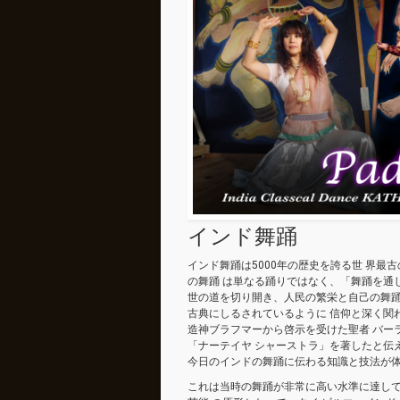
インド舞踊
インド舞踊は5000年の歴史を誇る世 界最
の舞踊 は単なる踊りではなく、「舞踊を通
世の道を切り開き、人民の繁栄と自己の舞踊
古典にしるされているように 信仰と深く関わ
造神ブラフマーから啓示を受けた聖者 バー
「ナーテイヤ シャーストラ」を著したと伝
今日のインドの舞踊に伝わる知識と技法が体
これは当時の舞踊が非常に高い水準に達し