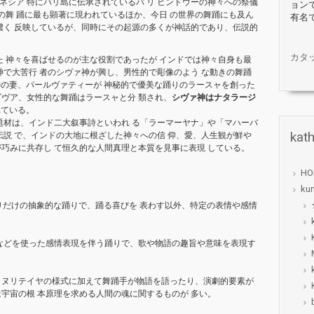
 ネシア 特にバリ島に伝承されているバ リ ヒンドウーの神々への祭儀
ョン
の舞 踊に最も顕著に現われているほか、今日 の世界の舞踊にも及ん
有名
濃く 反映しているが、同時にその起源の多くが神話的であり、伝説的
カタ
た 神々を喜ばせるのが主な役割であったが インドでは神々自身も最
神で大苦行 者のシヴァ神が興し、男性的で彫像のよう な動きの舞踊
ァ神の妻、パールヴァティーが 神秘的で優美な踊りのラースャを創った
ヴア、女性的な舞踊はラースャと分 類され、
シヴァ神はナタラージ
れている。
題材は、インド二大叙事詩といわれ る「ラーマーヤナ」や「マハーバ
kat
伝説 で、インドの大地に根ざした神々への信 仰、愛、人生観が鮮や
巧みに共存し て恒久的な人間真理と本質を見事に表現 している。
HO
kun
振りだけの抽象的な踊りで、踊る喜びを 表わす以外、特定の表情や感情
などを使った感情表現を伴う踊りで、歌や物語の趣旨や意味を表現す
ヌリテイヤの様式に加えて舞踊手が物語を語ったり、演劇的要素が
宇宙の根 本原理を求める人間の魂に関するものが 多い。