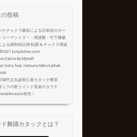
近の投稿
ジナチャクラ吸収による日本語のガー
トリーマントラ！・周波数・竹下雅敏
による調和純正律 転調 & チャクラ周波
©2021 kunjubihari.com
va Dance By Myself
rt Sutra feat. Hatsune Miku kathak
ndir
川城竹之丸超初心者カタック教室
音ミクの歌うインド音楽のタラナ
unes&Amazon発売！
ンド舞踊カタックとは？