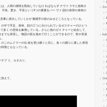
は、人間の感情を熟知していなけ ればならず ナヴァ ラサと総称さ
Soc
 不快、驚き、平安という9つの要素をバー ヴァ (顔の表情や身体の
に見事に表出していくかが 舞踊手の技のみせどころとなっている。
」の中で手足、身体、顔の三つに分けられているゼスチャーのひとつ
て多く の意味を象徴している。さらに他のゼス チャーと結合して、
kat
象までも表現し、物語の筋を進めて行くことができるので、歌や音楽
る。
」のこのムドラーの伝 統を受け継ぐと共に、各々の踊りに適した表現
の特徴ともなっている。
。
クチプ リ、カタカリ、
Cre
に加えて、