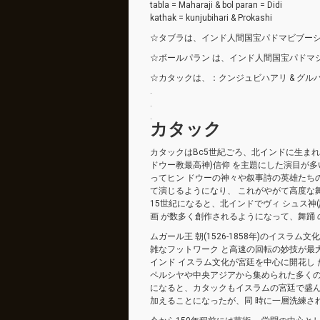
tabla = Maharaji & bol paran = Didi
kathak = kunjubihari & Prokashi
☆タブラは、インド人間国宝パドマビブーシ
☆ボールパラン は、インド人間国宝パドマシ
☆カタックは、：クンジュビハアリ & グル
.
.
.
カタック
カタックはBc5世紀ごろ、北インドに生まれ
ドウー教最高神)信仰 を主題にした演目が多
ってヒン ドウーの神々や叙事詩の英雄たち
て演じるようになり、 これがやがて高度な
15世紀になると、北インドでヴィ シュス神
画 が数多く創作されるようになって、舞踊
ムガール王 朝(1526-1858年)のイス
雑なフットワーク と高速の回転の妙技が最
インド イスラム文化が宮廷を中心に開花し た
ペルシヤや中央アジアから集められた多くの
になると、カタックもイスラムの宮廷で盛ん
加えることになったが、同 時に一層洗練さ