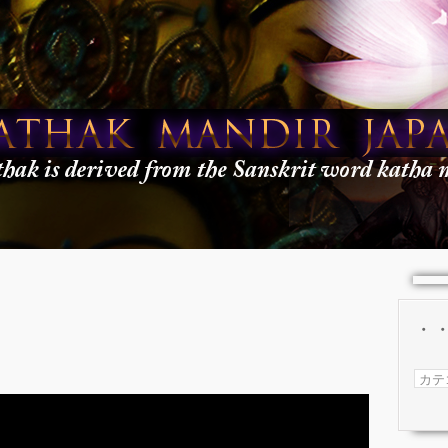
・・
・・
BLO