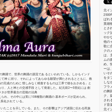
北イン
25
ばれ
英雄
とされ
ック
やか
他の
歌に
クの
は、
ムの
め、
ーは
いそ
古の舞踊で、世界の舞踊の源流であ るといわれている。しかもインド
をタ
じて神 に祈り、それによってあらゆる願望が満たされるとともに、救
しな
の完成のために 惜しみなく精進するものは三界で徳をおさめる」と
フラ
り、人と神との交感手段 として発達した。紀元前2〜5世紀には 創
の舞
ラタが世界最古の芸能の法典
ク、
えられ、その中には実に108種類の舞踊の 基本ポーズが定められ、
され
系化されて いる。
ド音楽
ていたことを示している。また、その影響はアジア諸国に伝わる民族
北イ