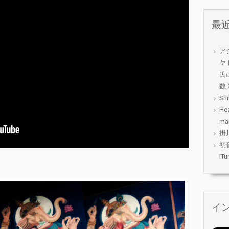
最
ア
ヤ
氏
数 
Shi
Hea
ma
掛
初
iT
イ