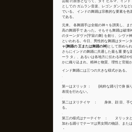
芸能 の原形となって、タイ ビルマ、インド
としての ガムラン音楽、レゴン ダンスなど
でいる。 インドの舞踊は宗教的な要素を色
である。
元来。 各舞踊手は全能の神々を讃美し、ま
高の舞踊手で あった。そもそも舞踊は破壊
のターンダヴァ(宇宙の舞) を創り、シヴ
といわれる。今日、男性的な舞踊はターンダ
ャ(舞踊の 王または舞踊の神)
として崇めら
さらにインドの舞踊に共通した最も重 要な
ーラ タ」、あるいは各地方に伝わる神話や
かに織り込まれ、精神と物質、理性と官能が
インド舞踊には三つの大きな様式がある。
.
.
第一はヌリッタ ： (純粋な踊り)で身 
表現を行わない。
.
第二はヌリテイヤ ： 身体、顔 目、手
る。
.
第三の様式はナーテイヤ ： ヌリッタと
加わる踊りでテーマは男女間の物語、または
・